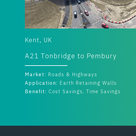
Horsham, UK
A24 BroadBridge Heath
Market:
Roads & Highways
Application:
Earth Retaining Walls
Benefit:
Cost Savings, Time Savings