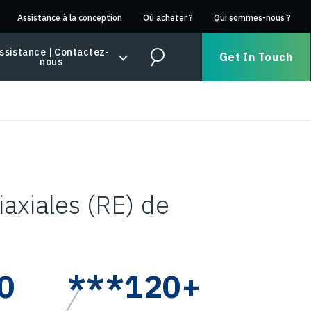
Assistance à la conception
Où acheter ?
Qui sommes-nous ?
ssistance | Contactez-
Get In Touch
nous
Search
iaxiales (RE) de
0
***120+