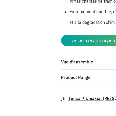
fortes charges de tractio
Extrêmement durable, ré
et à la dégradation chim
parler avec un ingéni
Vue d'ensemble
Les géogrilles uniaxiales Te
Product Range
élevées appliquées dans une s
*****Tensar Uniaxial (RE) geo
Leur structure à ouverture o
Tensar® Uniaxial (RE) S
RE540, RE560, RE570 and R
remplissage pour assurer un 
géogrille.