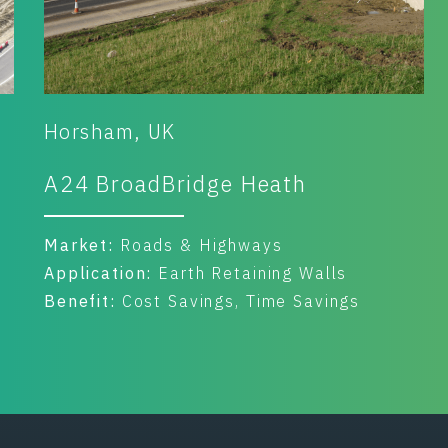
Kendal, UK
Ash Tree Park Housebuilding
Market:
Housing & Residential
Application:
Reinforced Slopes
Benefit:
Cost Savings, Time Savings