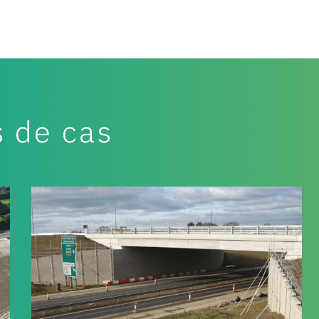
La résistance des géogrilles
en étirant une feuille de pol
uniforme et cohérent qui ne 
soudage pour maintenir l'inté
force de jonction supérieure,
s de cas
d'autres rouleaux de géogri