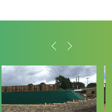
 uniaxiales Tensar RE est obtenue en perforant et
ymère homogène afin de fournir un produit
nécessite pas de tissage, de revêtement ou de
grité du produit. Ce processus unique offre une
 permettant des connexions très résistantes à
lles ou à des composants de revêtemen