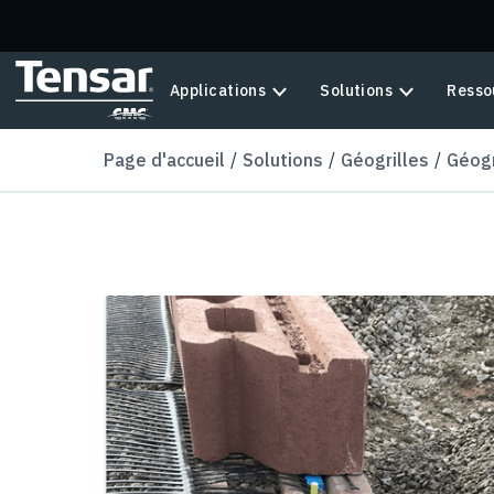
Skip to main content
Applications
Solutions
Resso
Page d'accueil
Solutions
Géogrilles
Géogr