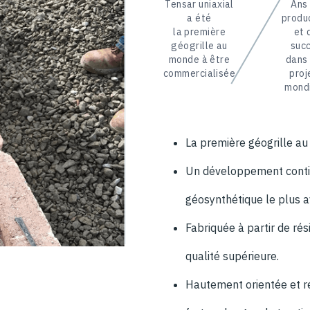
Tensar uniaxial
Ans
a été
produ
la première
et 
géogrille au
suc
monde à être
dans
commercialisée
proj
mond
La première géogrille a
Un développement continu
géosynthétique le plus a
Fabriquée à partir de ré
qualité supérieure.
Hautement orientée et ré