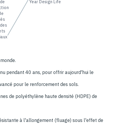
 de
Year Design Life
ction
de
cès
 des
ets
iaux
u monde.
 pendant 40 ans, pour offrir aujourd'hui le
vancé pour le renforcement des sols.
sines de polyéthylène haute densité (HDPE) de
sistante à l'allongement (fluage) sous l'effet de