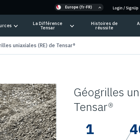
Europe (fr-FR)
Login
/
SignUp
La Différence
Histoires de
A
urces
Tensar
réussite
illes uniaxiales (RE) de Tensar®
Géogrilles un
Tensar®
1
4