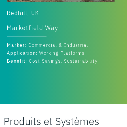
Redhill, UK
G
Marketfield Way
C
Market:
Commercial & Industrial
M
Application:
Working Platforms
A
Benefit:
Cost Savings, Sustainability
B
Produits et Systèmes