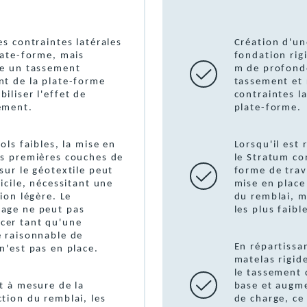
es contraintes latérales
Création d'un
late-forme, mais
fondation rig
te un tassement
m de profonde
nt de la plate-forme
tassement et 
iliser l'effet de
contraintes la
ement.
plate-forme.
sols faibles, la mise en
Lorsqu'il est 
es premières couches de
le Stratum co
sur le géotextile peut
forme de trava
ficile, nécessitant une
mise en place
tion légère. Le
du remblai, m
age ne peut pas
les plus faibl
er tant qu'une
é raisonnable de
En répartissan
n'est pas en place.
matelas rigid
le tassement d
t à mesure de la
base et augme
tion du remblai, les
de charge, ce