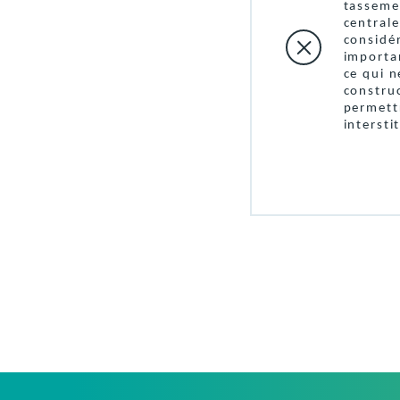
tasseme
une
centrale
considé
importan
ce qui 
constru
permett
intersti