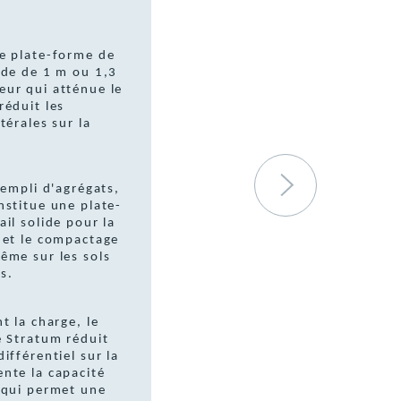
e plate-forme de
ide de 1 m ou 1,3
ur qui atténue le
réduit les
térales sur la
rempli d'agrégats,
nstitue une plate-
il solide pour la
 et le compactage
ême sur les sols
es.
t la charge, le
e Stratum réduit
ifférentiel sur la
nte la capacité
 qui permet une