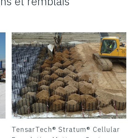
ons et remblais
TensarTech® Stratum® Cellular