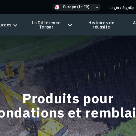
Europe (fr-FR)
Login
/
SignUp
La Différence
Histoires de
A
urces
Tensar
réussite
Produits pour
ondations et rembla