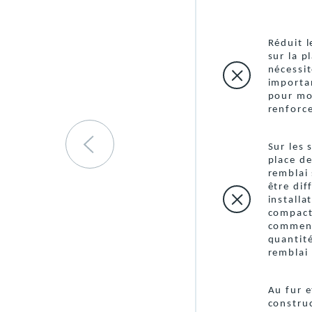
Réduit l
sur la p
nécessi
importa
pour mob
renforc
s,
Sur les 
te-
place d
la
remblai 
ge
être dif
s
installa
compact
commenc
quantit
remblai 
iel
a
Au fur e
es
construc