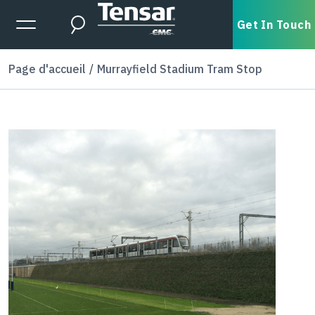
Skip to main content
Expanded Menu Toggle
Get In Touch
Search
Page d'accueil
Murrayfield Stadium Tram Stop