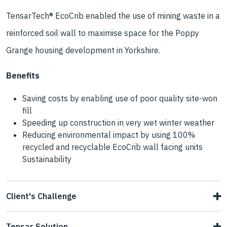
TensarTech® EcoCrib enabled the use of mining waste in a
reinforced soil wall to maximise space for the Poppy
Grange housing development in Yorkshire.
Benefits
Saving costs by enabling use of poor quality site-won
fill
Speeding up construction in very wet winter weather
Reducing environmental impact by using 100%
recycled and recyclable EcoCrib wall facing units
Sustainability
Client's Challenge
Taylor Wimpey needed to build a 220m long, up to 6.6m
Tensar Solution