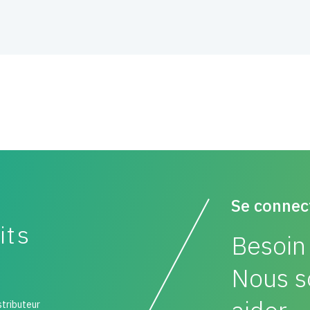
Se connec
its
Besoin 
Nous s
stributeur