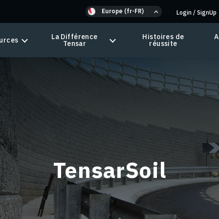
Europe (fr-FR)
Login
/
SignUp
La Différence
Histoires de
A
urces
Tensar
réussite
TensarSoil