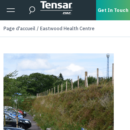
Skip to main content
Expanded Menu Toggle
Get In Touch
Search
Page d'accueil
Eastwood Health Centre