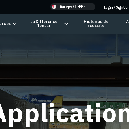
Europe (fr-FR)
Login
/
SignUp
La Différence
Histoires de
A
urces
Tensar
réussite
Applicatio