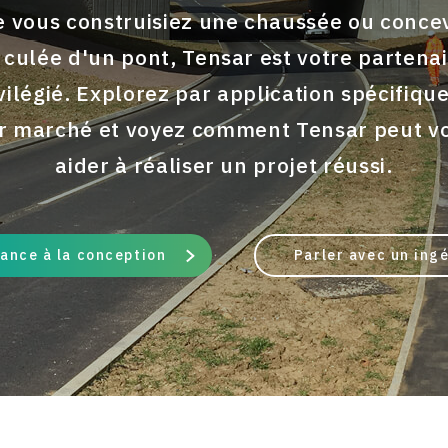
 vous construisiez une chaussée ou conce
 culée d'un pont, Tensar est votre partena
vilégié. Explorez par application spécifiqu
r marché et voyez comment Tensar peut v
aider à réaliser un projet réussi.
tance à la conception
Parler avec un ing