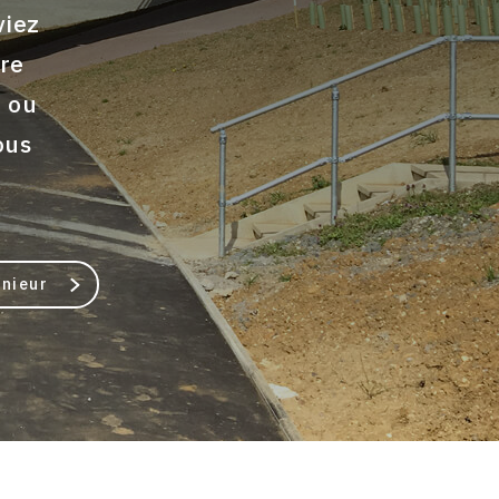
viez
ire
e ou
ous
énieur