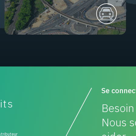
Se connec
its
Besoin 
Nous s
stributeur