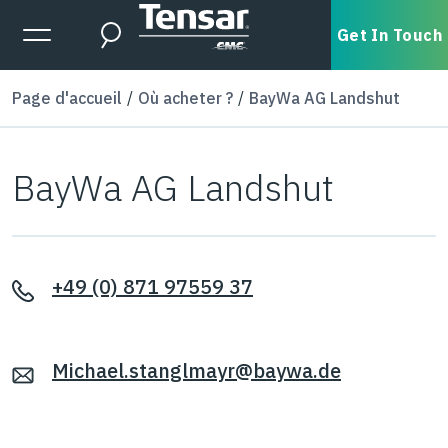
Skip to main content
Expanded Menu Toggle
Get In Touch
Search
Page d'accueil
Où acheter ?
BayWa AG Landshut
BayWa AG Landshut
+49 (0) 871 97559 37
Michael.stanglmayr@baywa.de