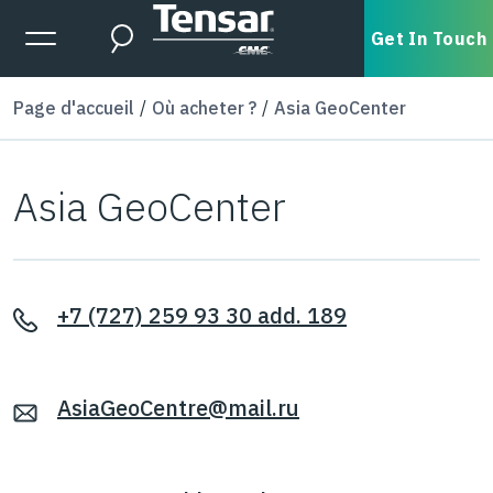
Skip to main content
Expanded Menu Toggle
Get In Touch
Search
Page d'accueil
Où acheter ?
Asia GeoCenter
Asia GeoCenter
+7 (727) 259 93 30 add. 189
AsiaGeoCentre@mail.ru