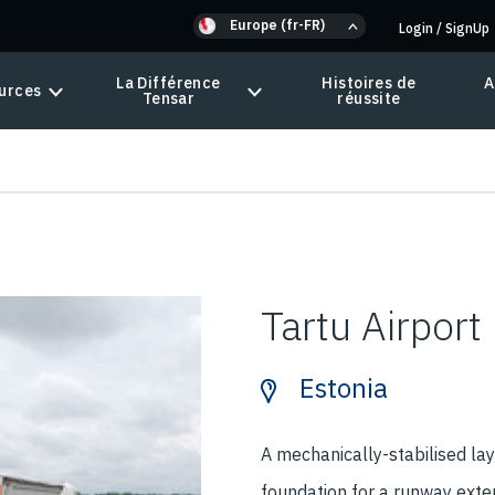
Europe (fr-FR)
Login
/
SignUp
La Différence
Histoires de
A
urces
Tensar
réussite
Tartu Airport
Estonia
A mechanically-stabilised lay
foundation for a runway exten