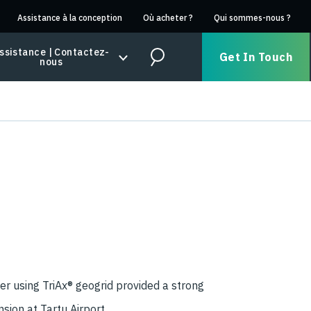
Assistance à la conception
Où acheter ?
Qui sommes-nous ?
ssistance | Contactez-
Get In Touch
nous
Search
er using TriAx® geogrid provided a strong
sion at Tartu Airport.