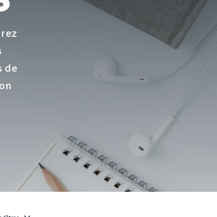
vrez
s
s de
ion