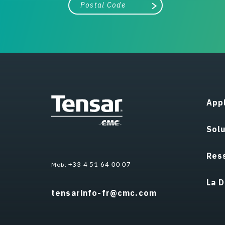
Ville, état ou code postal
Chercher
Appl
Sol
Res
Mob:
+33 4 51 64 00 07
La D
tensarinfo-fr@cmc.com