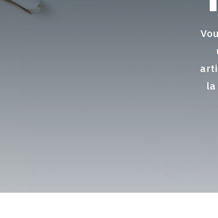
Vou
art
la