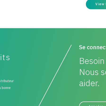
View
Se connec
its
Besoin 
Nous s
aider.
stributeur
la bonne