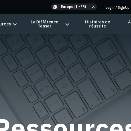
Europe (fr-FR)
Login
/
SignUp
La Différence
Histoires de
A
urces
Tensar
réussite
Ressource